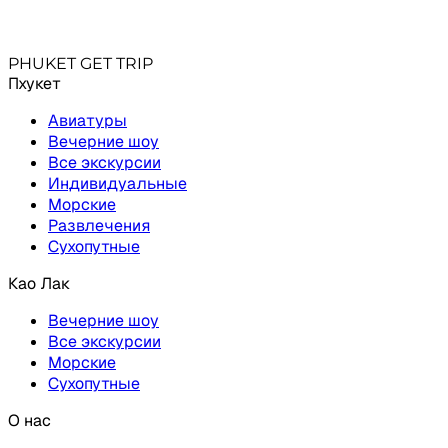
утерю или повреждение во время экскурсии.
Свяжись с нами удобным способом
+66631
PHUKET GET TRIP
Пхукет
Авиатуры
Вечерние шоу
Все экскурсии
Индивидуальные
Морские
Развлечения
Сухопутные
Као Лак
Вечерние шоу
Все экскурсии
Морские
Сухопутные
О нас