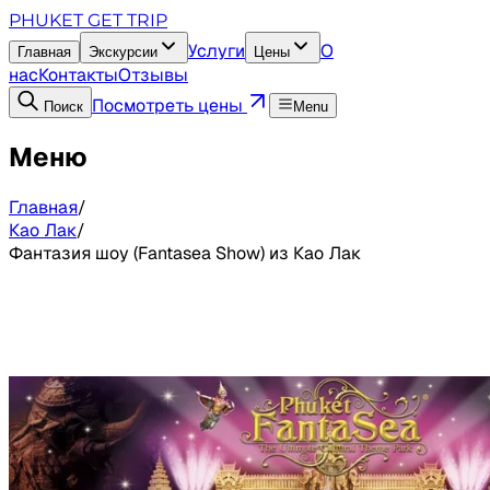
PHUKET GET TRIP
Услуги
О
Главная
Экскурсии
Цены
нас
Контакты
Отзывы
Посмотреть цены
Поиск
Menu
Меню
Главная
/
Као Лак
/
Фантазия шоу (Fantasea Show) из Као Лак