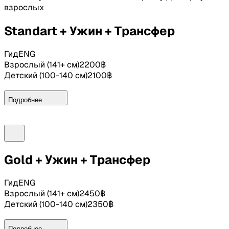
взрослых
Standart + Ужин + Трансфер
Гид
ENG
Взрослый
(
141+ см
)
2200
฿
Детский
(
100-140 см
)
2100
฿
Подробнее
У нас стоимость билетов дешевле, чем в кассе шоу на
месте
Включено:
Gold + Ужин + Трансфер
Билеты на шоу категории Standart
Гид
ENG
Ужин (шведский стол)
Взрослый
(
141+ см
)
2450
฿
Трансфер из всех отелей Као Лак
Детский
(
100-140 см
)
2350
฿
Не включено:
Подробнее