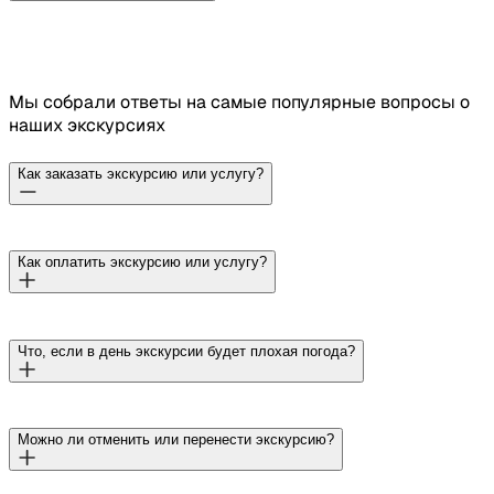
Мы собрали ответы на самые популярные вопросы о
наших экскурсиях
Как заказать экскурсию или услугу?
Для оформления экскурсии выберите удобный способ
Как оплатить экскурсию или услугу?
связи — WhatsApp, Telegram, Instagram или VK, и
свяжитесь с нами. Все ссылки доступны на нашем
сайте
Мы предлагаем разные способы оплаты — наличные
Что, если в день экскурсии будет плохая погода?
в батах, онлайн-переводы (в рублях, батах, тенге и
другая валюта) и криптовалюту. По запросу можем
согласовать и другие удобные варианты
Дождь или пасмурная погода не являются причиной
Можно ли отменить или перенести экскурсию?
для отмены тура — экскурсии проводятся в обычном
режиме.