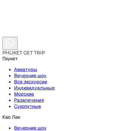
Свяжись с нами удобным способом
+66631
PHUKET GET TRIP
Пхукет
Авиатуры
Вечерние шоу
Все экскурсии
Индивидуальные
Морские
Развлечения
Сухопутные
Као Лак
Вечерние шоу