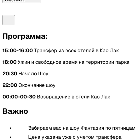
У нас стоимость билетов дешевле, чем в кассе шоу на
Личные расходы: сувениры, платные напитки,
месте
развлечения на территории шоу и т. д.
Включено:
Программа:
Билеты на шоу категории Gold
15:00-16:00
Трансфер из всех отелей в Као Лак
Ужин (шведский стол)
18:00
Ужин и свободное время на территории парка
Трансфер из всех отелей Као Лак
20:30
Начало Шоу
Не включено:
22:00
Окончание шоу
Личные расходы: сувениры, платные напитки,
00:00-00-30
Возвращение в отели Као Лак
развлечения на территории шоу и т. д.
Важно
Забираем вас на шоу Фантазия по пятницам
Цена указана уже с учетом трансфера