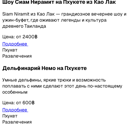
Шоу Сиам Нирамит на Пхукете из Као Лак
Siam Niramit из Као Лак — грандиозное вечернее шоу и
ужин-буфет, где оживают легенды и культура
древнего Таиланда
Цена
:
от
2400฿
Подробнее
Пхукет
Развлечения
Дельфинарий Немо на Пхукете
Умные дельфины, яркие трюки и возможность
поплавать с ними сделают этот день по-настоящему
особенным
Цена
:
от
600฿
Подробнее
Пхукет
Развлечения