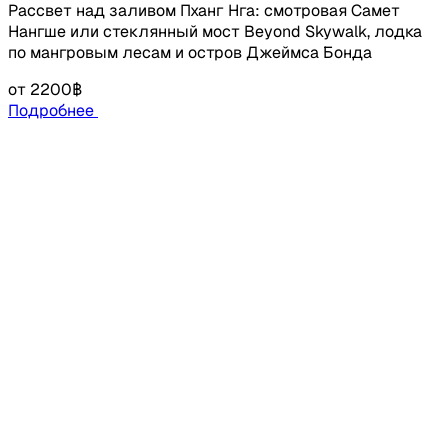
Рассвет над заливом Пханг Нга: смотровая Самет
Нангше или стеклянный мост Beyond Skywalk, лодка
по мангровым лесам и остров Джеймса Бонда
от
2200฿
Подробнее
Подпишись на наши соц.сети