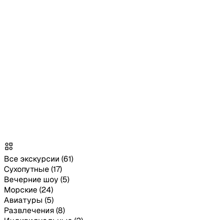
Свяжись с нами удобным способом
+66631
Все экскурсии
(61)
Сухопутные
(17)
Вечерние шоу
(5)
Морские
(24)
Авиатуры
(5)
Развлечения
(8)