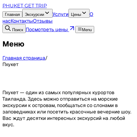
PHUKET GET TRIP
Услуги
О
Главная
Экскурсии
Цены
нас
Контакты
Отзывы
Посмотреть цены
Поиск
Menu
Меню
Главная страница
/
Пхукет
Пхукет — один из самых популярных курортов
Таиланда. Здесь можно отправиться на морские
экскурсии к островам, пообщаться со слонами в
заповедниках или посетить красочные вечерние шоу.
Вас ждут десятки интересных экскурсий на любой
вкус.
Подпишись на наши соц.сети