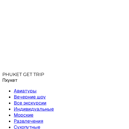
Свяжись с нами удобным способом
+66631
PHUKET GET TRIP
Пхукет
Авиатуры
Вечерние шоу
Все экскурсии
Индивидуальные
Морские
Развлечения
Сухопутные