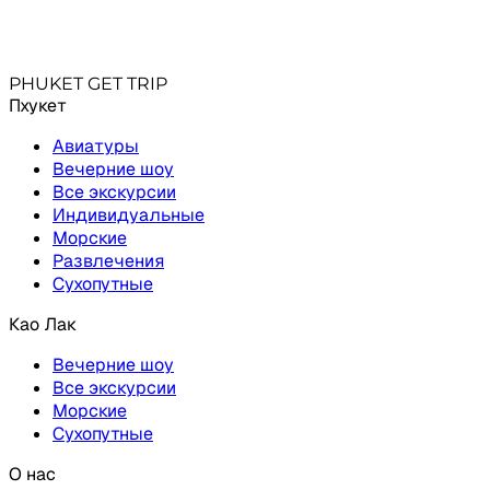
Свяжись с нами удобным способом
+66631
PHUKET GET TRIP
Пхукет
Авиатуры
Вечерние шоу
Все экскурсии
Индивидуальные
Морские
Развлечения
Сухопутные
Као Лак
Вечерние шоу
Все экскурсии
Морские
Сухопутные
О нас