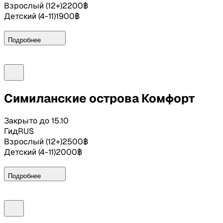
Взрослый
(
12+
)
2200
฿
Детский
(
4-11
)
1900
฿
Подробнее
Программа:
07:00-08:00
Трансфер из отеля в Као Лак в
Симиланские острова Комфорт
зависимости от района
Закрыто до 15.10
08:30
Прибытие в порт. Встреча с гидом и рассказ о
Гид
RUS
грядущем дне. Легкий завтрак на пирсе
Взрослый
(
12+
)
2500
฿
Детский
(
4-11
)
2000
฿
09:30
Отправление с пирса на Симиланские острова
10:40
Остановка на снорклинг между островами №5 и
Подробнее
№6
11:40
Остров №4. Ко Мианг. Пляжный отдых. Обед и
Программа экскурсии
свободное время