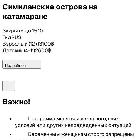
13:00
Острову № 9. Ко Пайя. Второе купание с маской,
07:00-08:00
Трансфер из отеля в Као Лак в
Симиланские острова на
трубкой
зависимости от района
катамаране
14:15
Остров №8. Ко Симилан. Пляжный отдых,
08:30-09:00
Прибытие в порт. Встреча с гидом.
обзорная площадка “Парус”. Обед
Завтрак на пирсе
Закрыто до 15.10
Гид
RUS
15:30
Отбытие обратно в порт
09:00
Отправление с пирса на Симиланские острова
Взрослый
(
12+
)
3100
฿
Детский
(
4-11
)
2600
฿
16:50
Прибытие в порт. Ужин и трансфер в отели
10:20
Остров №8. Ко Симилан. Пляжный отдых,
обзорная площадка “Парус”
18:30-20:00
Возвращение в отели
Подробнее
11:20
Остров №9. Ко Бангу. Купание с маской, трубкой
Включено:
12:30
Острову № 7. Ко Пайя. Второе купание с маской,
Программа:
трубкой
Трансфер из отеля и обратно
Русский гид
07:00-08:00
Трансфер из отеля в Као Лак в
Важно!
13:20
Остров №4. Ко Мианг. Обед. Пляжный отдых и
зависимости от района
Завтрак
свободное время
Обед
08:30
Прибытие в порт. Встреча с гидом и рассказ о
Программа меняться из-за погодных
15:00-15:30
Отбытие обратно в порт
Ужин
грядущем дне. Легкий завтрак на пирсе
условий или других непредвиденных ситуаций
Вода и газированные напитки на лодке без
16:30
Прибытие в порт Тапламу. Ужин и трансфер в
Беременным женщинам строго запрещены
ограничения
09:30
Отправление с пирса на Симиланские острова
отель