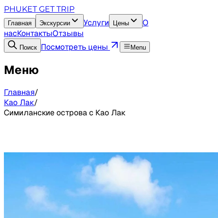
PHUKET GET TRIP
Услуги
О
Главная
Экскурсии
Цены
нас
Контакты
Отзывы
Посмотреть цены
Поиск
Menu
Меню
Главная
/
Као Лак
/
Симиланские острова с Као Лак