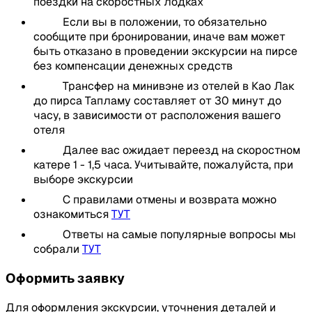
поездки на скоростных лодках
Сборы национального парка
10:40
Остановка на снорклинг между островами №5 и
18:00-19:30
Возвращение в отели
Страховка
Если вы в положении, то обязательно
№6
сообщите при бронировании, иначе вам может
Маска с трубкой для снорклинга
Включено:
быть отказано в проведении экскурсии на пирсе
11:40
Остров №4. Ко Мианг. Пляжный отдых. Обед и
Не включено:
без компенсации денежных средств
свободное время
Трансфер из отеля и обратно
Трансфер на минивэне из отелей в Као Лак
13:00
Острову № 9. Ко Пайя. Второе купание с маской,
Русский гид
до пирса Тапламу составляет от 30 минут до
Личные расходы: сувениры, чаевые,
трубкой
часу, в зависимости от расположения вашего
Завтрак
фотографии и т. д.
отеля
Обед
Коралловые тапочки (рекомендуется)
14:15
Остров №8. Ко Симилан. Пляжный отдых,
Ужин
Ласты в аренду
Далее вас ожидает переезд на скоростном
обзорная площадка “Парус”. Обед
Вода и газированные напитки на лодке без
катере 1 - 1,5 часа. Учитывайте, пожалуйста, при
ограничения
15:30
Отбытие обратно в порт
выборе экскурсии
Сборы национального парка
С правилами отмены и возврата можно
16:50
Прибытие в порт. Ужин и трансфер в отели
Страховка
ознакомиться
ТУТ
Пляжная сумка с маской для снорклинга,
18:00-19:00
Возвращение в отели
Ответы на самые популярные вопросы мы
ластами, пляжными полотенцами, пляжный
собрали
ТУТ
коврик для отдыха
Включено:
Оформить заявку
Не включено:
Трансфер из отеля и обратно
Для оформления экскурсии, уточнения деталей и
Русский гид