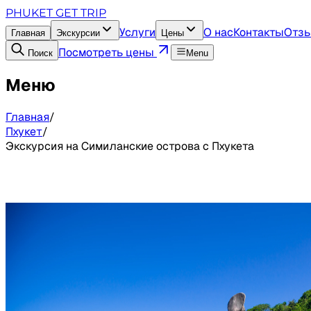
PHUKET GET TRIP
Услуги
О нас
Контакты
Отз
Главная
Экскурсии
Цены
Посмотреть цены
Поиск
Menu
Меню
Главная
/
Пхукет
/
Экскурсия на Симиланские острова с Пхукета