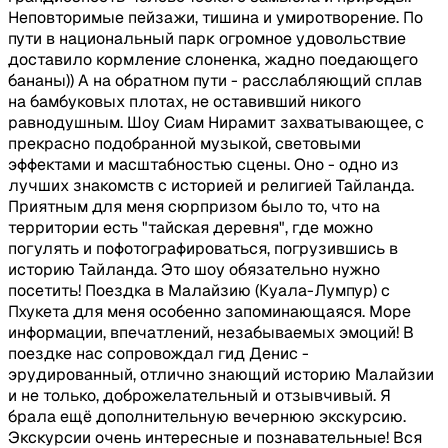
Неповторимые пейзажи, тишина и умиротворение. По
пути в национальный парк огромное удовольствие
доставило кормление слоненка, жадно поедающего
бананы)) А на обратном пути - расслабляющий сплав
на бамбуковых плотах, не оставивший никого
равнодушным. Шоу Сиам Нирамит захватывающее, с
прекрасно подобранной музыкой, световыми
эффектами и масштабностью сцены. Оно - одно из
лучших знакомств с историей и религией Тайланда.
Приятным для меня сюрпризом было то, что на
территории есть "тайская деревня", где можно
погулять и пофотографироваться, погрузившись в
историю Тайланда. Это шоу обязательно нужно
посетить! Поездка в Малайзию (Куала-Лумпур) с
Пхукета для меня особенно запоминающаяся. Море
информации, впечатлений, незабываемых эмоций! В
поездке нас сопровождал гид Денис -
эрудированный, отлично знающий историю Малайзии
и не только, доброжелательный и отзывчивый. Я
брала ещё дополнительную вечернюю экскурсию.
Экскурсии очень интересные и познавательные! Вся