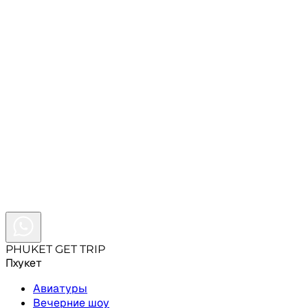
Подпишись на наши соц.сети
Свяжись с нами удобным способом
+66631
PHUKET GET TRIP
Пхукет
Авиатуры
Вечерние шоу