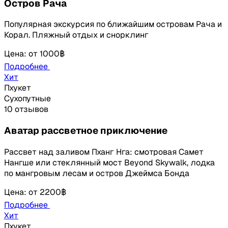
Остров Рача
Популярная экскурсия по ближайшим островам Рача и
Корал. Пляжный отдых и снорклинг
Цена
:
от
1000฿
Подробнее
Хит
Пхукет
Сухопутные
10 отзывов
Аватар рассветное приключение
Рассвет над заливом Пханг Нга: смотровая Самет
Нангше или стеклянный мост Beyond Skywalk, лодка
по мангровым лесам и остров Джеймса Бонда
Цена
:
от
2200฿
Подробнее
Хит
Пхукет