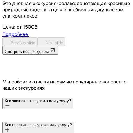
Это дневная экскурсия-релакс, сочетающая красивые
природные виды и отдых в необычном джунглевом
спа-комплексе
Цена
:
от
1500฿
Подробнее
Previous slide
Next slide
Смотреть все экскурсии
Мы собрали ответы на самые популярные вопросы о
наших экскурсиях
Как заказать экскурсию или услугу?
Для оформления экскурсии выберите удобный способ
Как оплатить экскурсию или услугу?
связи — WhatsApp, Telegram, Instagram или VK, и