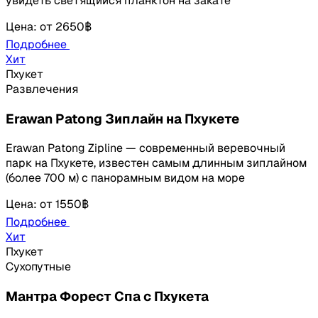
увидеть светящийся планктон на закате
Цена
:
от
2650฿
Подробнее
Хит
Пхукет
Развлечения
Erawan Patong Зиплайн на Пхукете
Erawan Patong Zipline — современный веревочный
парк на Пхукете, известен самым длинным зиплайном
(более 700 м) с панорамным видом на море
Цена
:
от
1550฿
Подробнее
Хит
Пхукет
Сухопутные
Мантра Форест Спа с Пхукета