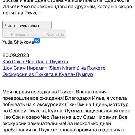
рисков и еще одна страна - в копилке! Благодарность
Русский гид
Илье! и Уже порекомендовала друзьям, которые скоро
Страхование от несчастных случаев на время
летят на Пхукет!
проведения тура
Групповой трансфер на территории Куала
Читать весь отзыв
Лумпура
Previous slide
Next slide
Групповой трансфер на территории Пхукета
Yulia Shlykova
Не включено:⠀
20.09.2023
Као Сок + Чео Лан с Пхукета
Личные расходы: сувениры, чаевые,
Шоу Сиам Нирамит (Siam Niramit) на Пхукете
фотографии и т. д.
Экскурсия из Пхукета в Куала-Лумпур
Дополнительные экскурсии и аттракционы в
Куала Лумпуре
Re-entry (если у вас долгосрочная виза в
Моя первая поездка на Пхукет. Впечатления
Таиланде)
превзошли все ожидания! Благодаря Илье, я успела
Доплата за одноместное размещение в отеле
побывать на 4 экскурсиях (Пхи-Пхи на 1 день, мототур
2000 бат
по Северу Пхукета, Куала-Лумпур, национальной парк
Као Сок и озеро Чео Лан) и на шоу Сиам Нирамит. Все
экскурсии замечательные! За несколько дней
пребывания на Пхукете словно прожила отдельную