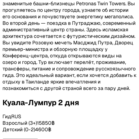
знаменитые башни-близнецы Petronas Twin Towers. Вы
прогуляетесь по центру города, узнаете об истории
его основания и почувствуете энергетику мегаполиса.
Во второй день — поездка в Путраджаю, современный
административный центр страны. Здесь исламская
архитектура сочетается с футуристическим дизайном.
Вы увидите Розовую мечеть Масджид Путра, Дворец
премьер-министра и обзорную площадку у
Конференц-центра, откуда открываются виды на
озеро и город. Тур включает перелёт, проживание,
трансферы, питание и сопровождение русскоязычного
гида. Это идеальный вариант, если хочется добавить к
отдыху в Таиланде яркие впечатления и
познакомиться с другой страной всего за пару дней.
Куала-Лумпур 2 дня
Гид
RUS
Взрослый
(
3+
)
15850
฿
Детский
(
0-2
)
4600
฿