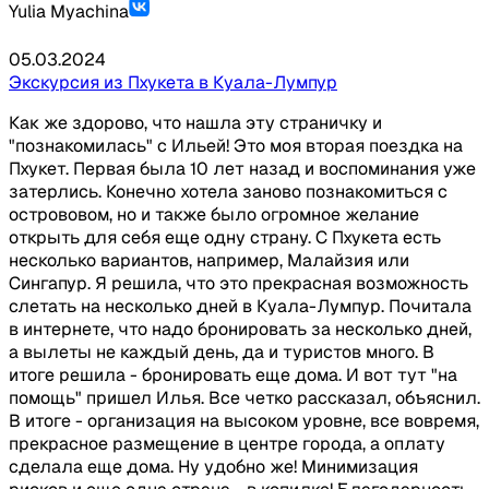
Yulia Myachina
Дворец премьер-министра (фотостоп)
05.03.2024
Розовая мечеть Масджид Путра (вход внутрь,
Экскурсия из Пхукета в Куала-Лумпур
кроме религиозных праздников)
Дворец Правосудия
Как же здорово, что нашла эту страничку и
Международный конференц-центр в форме
"познакомилась" с Ильей! Это моя вторая поездка на
«летающей тарелки» с панорамным видом на
Пхукет. Первая была 10 лет назад и воспоминания уже
город и озеро
затерлись. Конечно хотела заново познакомиться с
острововом, но и также было огромное желание
Вылет на Пхукет (Время может меняться
открыть для себя еще одну страну. С Пхукета есть
авиакомпанией)
несколько вариантов, например, Малайзия или
Прибытие в международный аэропорт Пхукета
Сингапур. Я решила, что это прекрасная возможность
и отправление в отель
слетать на несколько дней в Куала-Лумпур. Почитала
в интернете, что надо бронировать за несколько дней,
Включено:⠀
а вылеты не каждый день, да и туристов много. В
итоге решила - бронировать еще дома. И вот тут "на
помощь" пришел Илья. Все четко рассказал, объяснил.
Авиабилеты
В итоге - организация на высоком уровне, все вовремя,
Двухместное размещение в отеле 3*
прекрасное размещение в центре города, а оплату
Питание по программе (обед, завтрак)
сделала еще дома. Ну удобно же! Минимизация
Обзорная экскурсия по Куала Лумпуру