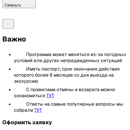
Свернуть
Программа 1 день:
Важно
Встреча в отеле и отправление в
международный аэропорт Пхукета
Вылет в Куала Лумпур
Программа может меняться из-за погодных
Прибытие в международный аэропорт Куала
условий или других непредвиденных ситуаций
Лумпура, получение багажа, прохождение
Иметь паспорт, срок окончания действия
иммиграционного контроля. Встреча с русским
которого более 6 месяцев со дня выезда на
гидом
экскурсию
Начало обзорной экскурсии по Куала Лумпуру.
Гид расскажет вам все о столице, государстве, о
С правилами отмены и возврата можно
его прошлом и настоящем. Так же посещаем
ознакомиться
ТУТ
такие места в первый день:
Ответы на самые популярные вопросы мы
собрали
ТУТ
Индуистский храм в пещерах Batu
Знаменитые Башни – Близнецы PETRONAS
Оформить заявку
Twin Towers с фотосессией на фоне башен