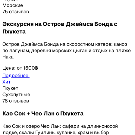
Морские
75 отзывов
Экскурсия на Остров Джеймса Бонда с
Пхукета
Остров Джеймса Бонда на скоростном катере: каноэ
по лагунам, деревня морских цыган и отдых на пляже
Нака
Цена
:
от
1600฿
Подробнее
Хит
Пхукет
Сухопутные
78 отзывов
Као Сок + Чео Лан с Пхукета
Као Сок и озеро Чео Лан: сафари на длинноносой
лодке, скалы Гуилинь, купание, храм и выбор