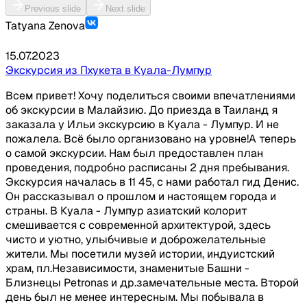
Previous slide
Next slide
Tatyana Zenova
15.07.2023
Экскурсия из Пхукета в Куала-Лумпур
Всем привет! Хочу поделиться своими впечатлениями
об экскурсии в Малайзию. До приезда в Таиланд я
заказала у Ильи экскурсию в Куала - Лумпур. И не
пожалела. Всё было организовано на уровне!А теперь
о самой экскурсии. Нам был предоставлен план
проведения, подробно расписаны 2 дня пребывания.
Экскурсия началась в 11 45, с нами работал гид Денис.
Он рассказывал о прошлом и настоящем города и
страны. В Куала - Лумпур азиатский колорит
смешивается с современной архитектурой, здесь
чисто и уютно, улыбчивые и доброжелательные
жители. Мы посетили музей истории, индуистский
храм, пл.Независимости, знаменитые Башни -
Близнецы Petronas и др.замечательные места. Второй
день был не менее интересным. Мы побывала в