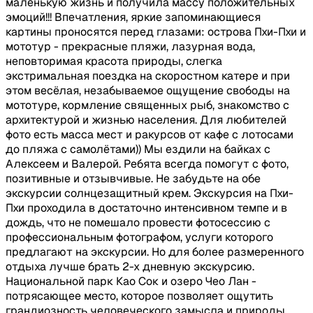
маленькую жизнь и получила массу положительных
эмоций!!! Впечатления, яркие запоминающиеся
картины проносятся перед глазами: острова Пхи-Пхи и
мототур - прекрасные пляжи, лазурная вода,
неповторимая красота природы, слегка
экстримальная поездка на скоростном катере и при
этом весёлая, незабываемое ощущение свободы на
мототуре, кормление священных рыб, знакомство с
архитектурой и жизнью населения. Для любителей
фото есть масса мест и ракурсов от кафе с лотосами
до пляжа с самолётами)) Мы ездили на байках с
Алексеем и Валерой. Ребята всегда помогут с фото,
позитивные и отзывчивые. Не забудьте на обе
экскурсии солнцезащитный крем. Экскурсия на Пхи-
Пхи проходила в достаточно интенсивном темпе и в
дождь, что не помешало провести фотосессию с
профессиональным фотографом, услуги которого
предлагают на экскурсии. Но для более размеренного
отдыха лучше брать 2-х дневную экскурсию.
Национальной парк Као Сок и озеро Чео Лан -
потрясающее место, которое позволяет ощутить
грандиозность человеческого замысла и природы.