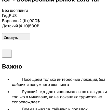
Без шоппинга
Гид
RUS
Взрослый
(
11+
)
900
฿
Детский
(
4-10
)
800
฿
Свернуть
Программа:
11:00-11:30
Встреча в отеле
Важно
Смотровая площадка Karon Viewpoint с видом
Посещаем только интересные локации, без
на 3 пляжа: Ката Ной, Ката, Карон
фабрик и ненужного шоппинга
Смотровая площадка Ветряная Мельница
Самая южная точка Пхукета, мыс Пром Тхеп
Русский гид дает информацию по экскурсии
Остановка на рынке морских цыган Чао Ле
только в минивэне, но на локациях туристов не
сопровождает
Кормление слонёнка по желанию. Можно с ним
сфотографироваться
Время выезда, тайминг и порядок