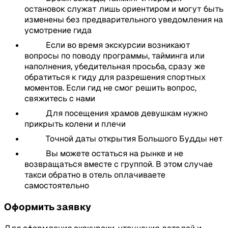
Храм Ват Чалонг
остановок служат лишь ориентиром и могут быть
Посещение Большого Будды на горе. Если
изменены без предварительного уведомления на
будет монах, то можно повязать ту самую
усмотрение гида
популярную фенечку "Сайсин"
Если во время экскурсии возникают
Остановка в старом городе Пхукет Таун.
вопросы по поводу программы, тайминга или
Короткая самостоятельная прогулка улочками
наполнения, убедительная просьба, сразу же
старого города
обратиться к гиду для разрешения спортных
Смотровая площадка на горе Ранг Хилл.
моментов. Если гид не смог решить вопрос,
Наблюдение за дикими обезьянами и кормление
свяжитесь с нами
(по желанию и если будут)
Для посещения храмов девушкам нужно
Посещение воскресного рынка Lard Yai.
прикрыть колени и плечи
Свободное время для прогулки. При желании
можно остаться на рынке и не возвращаться
Точной даты открытия Большого Будды нет
вместе с группой. В этом случае такси обратно в
Вы можете остаться на рынке и не
отель оплачиваете самостоятельно
возвращаться вместе с группой. В этом случае
такси обратно в отель оплачиваете
•
19:00-19:30
Возвращение в отель
самостоятельно
Включено:
Оформить заявку
Трансфер