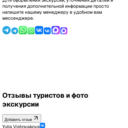
Для оформления экскурсии, уточнения деталей и
Русский гид
получения дополнительной информации просто
напишите нашему менеджеру в удобном вам
Страховка
мессенджере.
Не включено:
Личные расходы: сувениры, чаевые,
фотографии и т. д.
Доплата за северные районы (Калим и
севернее, 100-200 бат)
Отзывы туристов и фото
экскурсии
Добавить отзыв
Yulia Vishnyakova