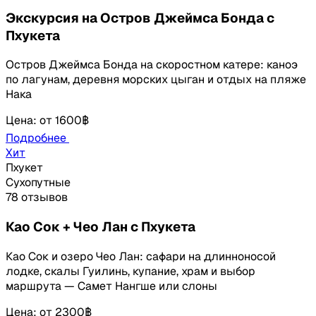
Экскурсия на Остров Джеймса Бонда с
Пхукета
Остров Джеймса Бонда на скоростном катере: каноэ
по лагунам, деревня морских цыган и отдых на пляже
Нака
Цена
:
от
1600฿
Подробнее
Хит
Пхукет
Сухопутные
78 отзывов
Као Сок + Чео Лан с Пхукета
Као Сок и озеро Чео Лан: сафари на длинноносой
лодке, скалы Гуилинь, купание, храм и выбор
маршрута — Самет Нангше или слоны
Цена
:
от
2300฿