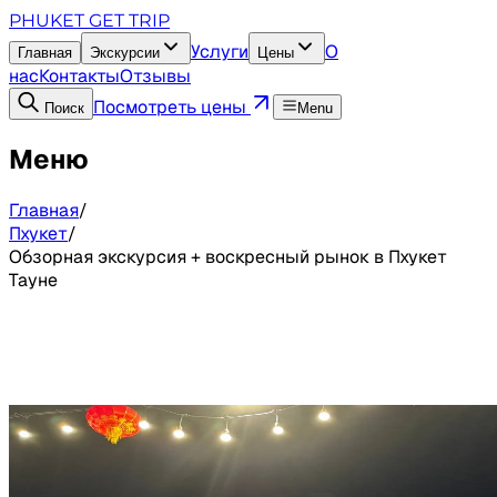
PHUKET GET TRIP
Услуги
О
Главная
Экскурсии
Цены
нас
Контакты
Отзывы
Посмотреть цены
Поиск
Menu
Меню
Главная
/
Пхукет
/
Обзорная экскурсия + воскресный рынок в Пхукет
Тауне