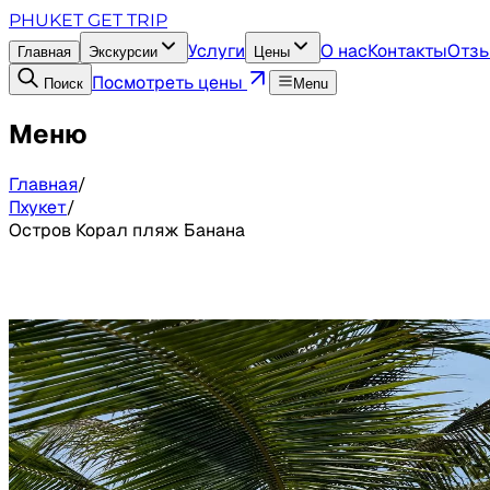
PHUKET GET TRIP
Услуги
О нас
Контакты
Отз
Главная
Экскурсии
Цены
Посмотреть цены
Поиск
Menu
Меню
Главная
/
Пхукет
/
Остров Корал пляж Банана